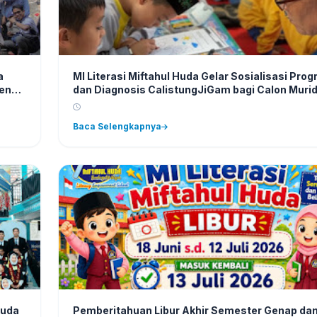
a
MI Literasi Miftahul Huda Gelar Sosialisasi Pro
men
dan Diagnosis CalistungJiGam bagi Calon Muri
Baru
Baca Selengkapnya
Huda
Pemberitahuan Libur Akhir Semester Genap da