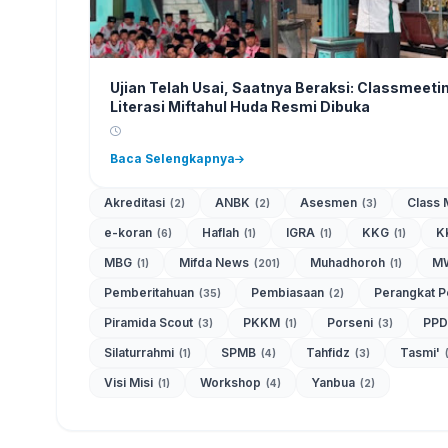
Ujian Telah Usai, Saatnya Beraksi: Classmeeti
Literasi Miftahul Huda Resmi Dibuka
Baca Selengkapnya
Akreditasi
ANBK
Asesmen
Class 
(2)
(2)
(3)
e-koran
Haflah
IGRA
KKG
K
(6)
(1)
(1)
(1)
MBG
Mifda News
Muhadhoroh
M
(1)
(201)
(1)
Pemberitahuan
Pembiasaan
Perangkat 
(35)
(2)
Piramida Scout
PKKM
Porseni
PP
(3)
(1)
(3)
Silaturrahmi
SPMB
Tahfidz
Tasmi'
(1)
(4)
(3)
Visi Misi
Workshop
Yanbua
(1)
(4)
(2)