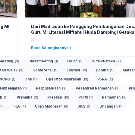
ng MI
Dari Madrasah ke Panggung Pembangunan Des
Guru MI Literasi Miftahul Huda Dampingi Geraka
Desa Maslahah di Hadapan Bupati Malang
Baca Selengkapnya
Meeting
Classmeeting
Dolan
Duta Pustaka
(3)
(1)
(1)
(2)
KMI Wajak
Konferensi
Literasi
Lomba
Matsa
(3)
(1)
(10)
(1)
WCNU
OMI
Operator Madrasah
P5RA
(1)
(1)
(13)
(2)
Pembelajaran
Perpustakaan
Pesantren Ramadhan
PH
(1)
(2)
(6)
DB
Pramuka
Prestasi
Profil
Ramadhan
(1)
(3)
(15)
(1)
(5)
TKA
Ujian Madrasah
UKS
Undangan
(1)
(4)
(6)
(1)
(1)