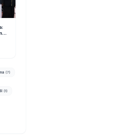
a:
n
ma
(7)
BI
(1)