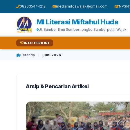
082335444212
mediamifdawajak@gmail.com
NPSN:
MI Literasi Miftahul Huda
Jl. Sumber Ilmu Sumbernongko Sumberputih Wajak
INFO TERKINI
Beranda
/
Juni 2026
Arsip & Pencarian Artikel