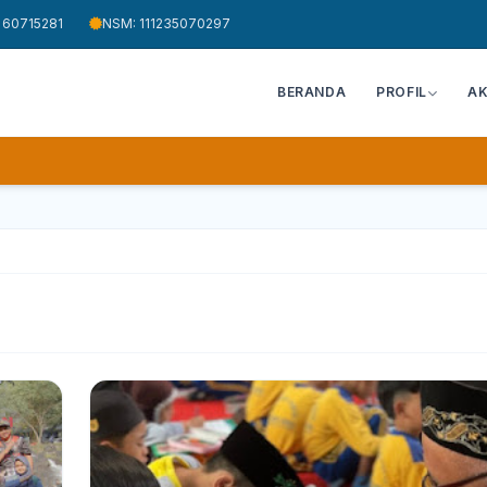
 60715281
NSM: 111235070297
BERANDA
PROFIL
A