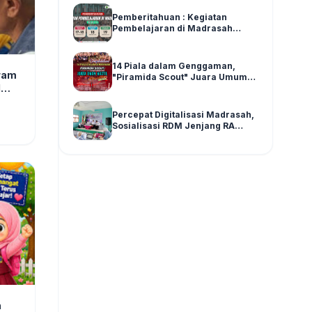
Pemberitahuan : Kegiatan
Pembelajaran di Madrasah
Pasca Asesmen SAS Ganjil Kelas
1-6 Tahun Ajaran 2025/2026
14 Piala dalam Genggaman,
gram
"Piramida Scout" Juara Umum
d
Madya di LPPM SPENSATWA
Tingkat Malang Raya
Percepat Digitalisasi Madrasah,
Sosialisasi RDM Jenjang RA
Kecamatan Wajak Digelar di
Graha MI Literasi Miftahul Huda
n