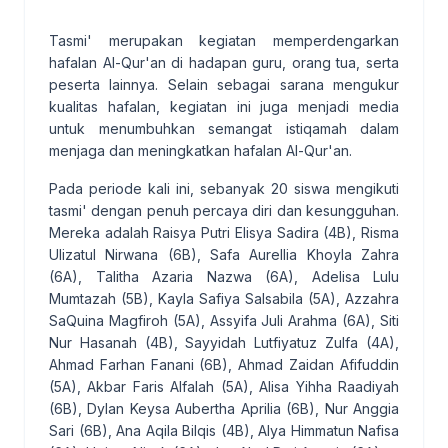
Tasmi' merupakan kegiatan memperdengarkan
hafalan Al-Qur'an di hadapan guru, orang tua, serta
peserta lainnya. Selain sebagai sarana mengukur
kualitas hafalan, kegiatan ini juga menjadi media
untuk menumbuhkan semangat istiqamah dalam
menjaga dan meningkatkan hafalan Al-Qur'an.
Pada periode kali ini, sebanyak 20 siswa mengikuti
tasmi' dengan penuh percaya diri dan kesungguhan.
Mereka adalah Raisya Putri Elisya Sadira (4B), Risma
Ulizatul Nirwana (6B), Safa Aurellia Khoyla Zahra
(6A), Talitha Azaria Nazwa (6A), Adelisa Lulu
Mumtazah (5B), Kayla Safiya Salsabila (5A), Azzahra
SaQuina Magfiroh (5A), Assyifa Juli Arahma (6A), Siti
Nur Hasanah (4B), Sayyidah Lutfiyatuz Zulfa (4A),
Ahmad Farhan Fanani (6B), Ahmad Zaidan Afifuddin
(5A), Akbar Faris Alfalah (5A), Alisa Yihha Raadiyah
(6B), Dylan Keysa Aubertha Aprilia (6B), Nur Anggia
Sari (6B), Ana Aqila Bilqis (4B), Alya Himmatun Nafisa