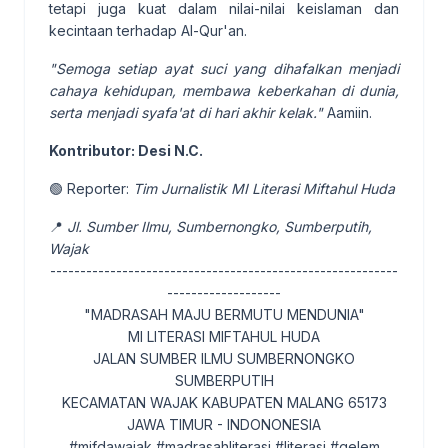
tetapi juga kuat dalam nilai-nilai keislaman dan
kecintaan terhadap Al-Qur'an.
"Semoga setiap ayat suci yang dihafalkan menjadi
cahaya kehidupan, membawa keberkahan di dunia,
serta menjadi syafa'at di hari akhir kelak."
Aamiin.
Kontributor: Desi N.C.
🟢 Reporter:
Tim Jurnalistik MI Literasi Miftahul Huda
📍
Jl. Sumber Ilmu, Sumbernongko, Sumberputih,
Wajak
----------------------------------------------------------
-------------------
"MADRASAH MAJU BERMUTU MENDUNIA"
MI LITERASI MIFTAHUL HUDA
JALAN SUMBER ILMU SUMBERNONGKO
SUMBERPUTIH
KECAMATAN WAJAK KABUPATEN MALANG 65173
JAWA TIMUR - INDONONESIA
#mifdawajak #madrasahliterasi #literasi #gelem