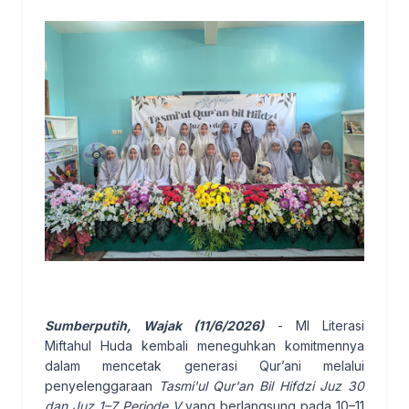
Sumberputih, Wajak
(11/6/2026)
-
MI Literasi
Miftahul Huda kembali meneguhkan komitmennya
dalam mencetak generasi Qur’ani melalui
penyelenggaraan
Tasmi'ul Qur'an Bil Hifdzi Juz 30
dan Juz 1–7 Periode V
yang berlangsung pada 10–11