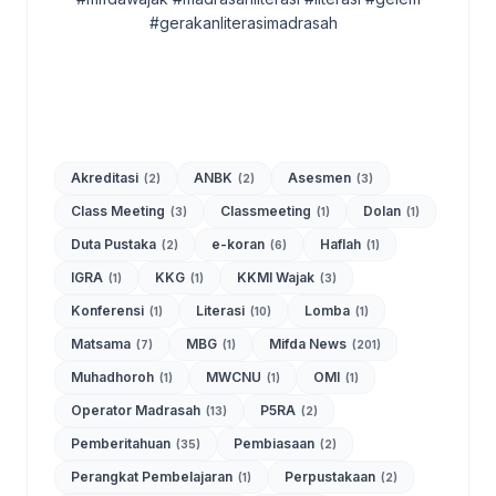
#gerakanliterasimadrasah
Akreditasi
ANBK
Asesmen
(2)
(2)
(3)
Class Meeting
Classmeeting
Dolan
(3)
(1)
(1)
Duta Pustaka
e-koran
Haflah
(2)
(6)
(1)
IGRA
KKG
KKMI Wajak
(1)
(1)
(3)
Konferensi
Literasi
Lomba
(1)
(10)
(1)
Matsama
MBG
Mifda News
(7)
(1)
(201)
Muhadhoroh
MWCNU
OMI
(1)
(1)
(1)
Operator Madrasah
P5RA
(13)
(2)
Pemberitahuan
Pembiasaan
(35)
(2)
Perangkat Pembelajaran
Perpustakaan
(1)
(2)