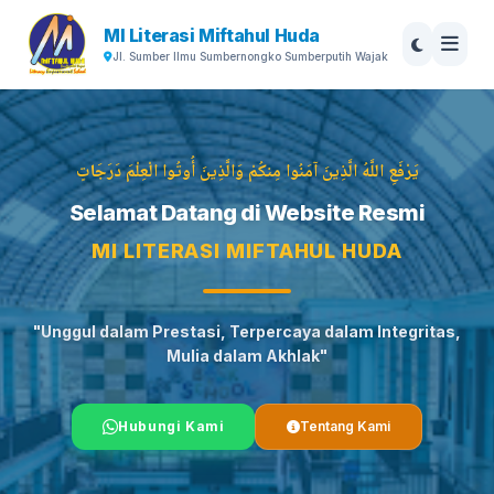
MI Literasi Miftahul Huda
Jl. Sumber Ilmu Sumbernongko Sumberputih Wajak
يَرْفَعِ اللَّهُ الَّذِينَ آمَنُوا مِنكُمْ وَالَّذِينَ أُوتُوا الْعِلْمَ دَرَجَاتٍ
Selamat Datang di Website Resmi
MI LITERASI MIFTAHUL HUDA
"Unggul dalam Prestasi, Terpercaya dalam Integritas,
Mulia dalam Akhlak"
Hubungi Kami
Tentang Kami