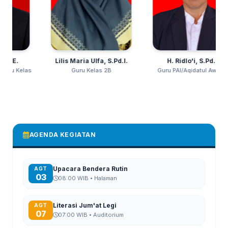
Lilis Maria Ulfa, S.Pd.I.
H. Ridlo'i, S.Pd.I.
Guru Kelas 2B
Guru PAI/Aqidatul Awwam
AGENDA KEGIATAN
Upacara Bendera Rutin
AGT
03
08:00 WIB • Halaman
Literasi Jum'at Legi
AGT
07
07:00 WIB • Auditorium