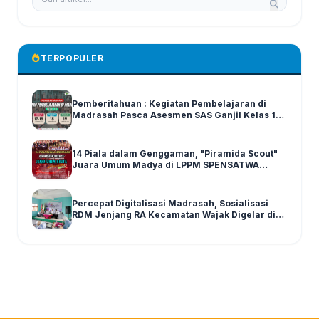
TERPOPULER
Pemberitahuan : Kegiatan Pembelajaran di
Madrasah Pasca Asesmen SAS Ganjil Kelas 1-6
Tahun Ajaran 2025/2026
14 Piala dalam Genggaman, "Piramida Scout"
Juara Umum Madya di LPPM SPENSATWA
Tingkat Malang Raya
Percepat Digitalisasi Madrasah, Sosialisasi
RDM Jenjang RA Kecamatan Wajak Digelar di
Graha MI Literasi Miftahul Huda