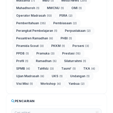
Matsama
MBG
Mifda News
(7)
(1)
(201)
Muhadhoroh
MWCNU
OMI
(1)
(1)
(1)
Operator Madrasah
P5RA
(13)
(2)
Pemberitahuan
Pembiasaan
(35)
(2)
Perangkat Pembelajaran
Perpustakaan
(1)
(2)
Pesantren Ramadhan
PHBI
(6)
(1)
Piramida Scout
PKKM
Porseni
(3)
(1)
(3)
PPDB
Pramuka
Prestasi
(1)
(3)
(15)
Profil
Ramadhan
Silaturrahmi
(1)
(5)
(1)
SPMB
Tahfidz
Tasmi'
TKA
(4)
(3)
(1)
(4)
Ujian Madrasah
UKS
Undangan
(6)
(1)
(1)
Visi Misi
Workshop
Yanbua
(1)
(4)
(2)
PENCARIAN