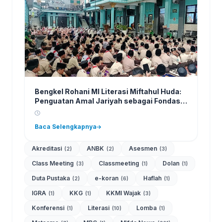
Bengkel Rohani MI Literasi Miftahul Huda:
Penguatan Amal Jariyah sebagai Fondasi
Karakter Siswa
Baca Selengkapnya
Akreditasi
ANBK
Asesmen
(2)
(2)
(3)
Class Meeting
Classmeeting
Dolan
(3)
(1)
(1)
Duta Pustaka
e-koran
Haflah
(2)
(6)
(1)
IGRA
KKG
KKMI Wajak
(1)
(1)
(3)
Konferensi
Literasi
Lomba
(1)
(10)
(1)