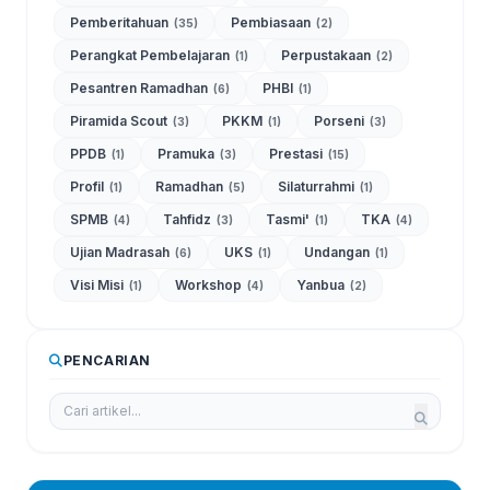
Pemberitahuan
Pembiasaan
(35)
(2)
Perangkat Pembelajaran
Perpustakaan
(1)
(2)
Pesantren Ramadhan
PHBI
(6)
(1)
Piramida Scout
PKKM
Porseni
(3)
(1)
(3)
PPDB
Pramuka
Prestasi
(1)
(3)
(15)
Profil
Ramadhan
Silaturrahmi
(1)
(5)
(1)
SPMB
Tahfidz
Tasmi'
TKA
(4)
(3)
(1)
(4)
Ujian Madrasah
UKS
Undangan
(6)
(1)
(1)
Visi Misi
Workshop
Yanbua
(1)
(4)
(2)
PENCARIAN