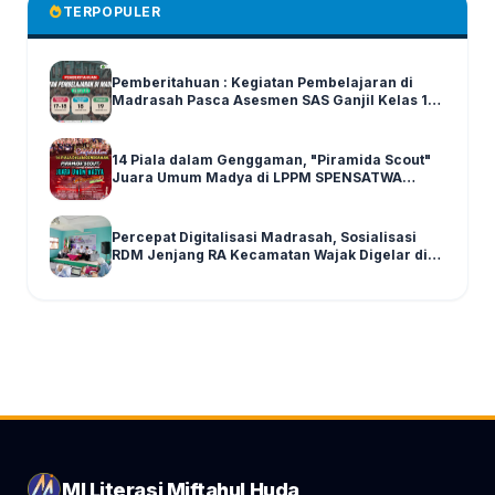
TERPOPULER
Pemberitahuan : Kegiatan Pembelajaran di
Madrasah Pasca Asesmen SAS Ganjil Kelas 1-6
Tahun Ajaran 2025/2026
14 Piala dalam Genggaman, "Piramida Scout"
Juara Umum Madya di LPPM SPENSATWA
Tingkat Malang Raya
Percepat Digitalisasi Madrasah, Sosialisasi
RDM Jenjang RA Kecamatan Wajak Digelar di
Graha MI Literasi Miftahul Huda
MI Literasi Miftahul Huda