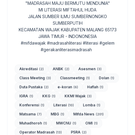
"MADRASAH MAJU BERMUTU MENDUNIA"
MI LITERASI MIFTAHUL HUDA
JALAN SUMBER ILMU SUMBERNONGKO
SUMBERPUTIH
KECAMATAN WAJAK KABUPATEN MALANG 65173
JAWA TIMUR - INDONONESIA
#mifdawajak #madrasahliterasi #literasi #gelem
#gerakanliterasimadrasah
Akreditasi
ANBK
Asesmen
(2)
(2)
(3)
Class Meeting
Classmeeting
Dolan
(3)
(1)
(1)
Duta Pustaka
e-koran
Haflah
(2)
(6)
(1)
IGRA
KKG
KKMI Wajak
(1)
(1)
(3)
Konferensi
Literasi
Lomba
(1)
(10)
(1)
Matsama
MBG
Mifda News
(7)
(1)
(201)
Muhadhoroh
MWCNU
OMI
(1)
(1)
(1)
Operator Madrasah
P5RA
(13)
(2)