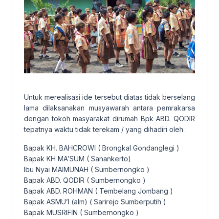
Untuk merealisasi ide tersebut diatas tidak berselang
lama dilaksanakan musyawarah antara pemrakarsa
dengan tokoh masyarakat dirumah Bpk ABD. QODIR
tepatnya waktu tidak terekam / yang dihadiri oleh :
Bapak KH. BAHCROWI ( Brongkal Gondanglegi )
Bapak KH MA’SUM ( Sanankerto)
Ibu Nyai MAIMUNAH ( Sumbernongko )
Bapak ABD. QODIR ( Sumbernongko )
Bapak ABD. ROHMAN ( Tembelang Jombang )
Bapak ASMU’I (alm) ( Sarirejo Sumberputih )
Bapak MUSRIFIN ( Sumbernongko )