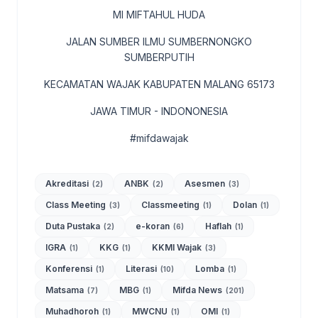
MI MIFTAHUL HUDA
JALAN SUMBER ILMU SUMBERNONGKO
SUMBERPUTIH
KECAMATAN WAJAK KABUPATEN MALANG 65173
JAWA TIMUR - INDONONESIA
#mifdawajak
Akreditasi
ANBK
Asesmen
(2)
(2)
(3)
Class Meeting
Classmeeting
Dolan
(3)
(1)
(1)
Duta Pustaka
e-koran
Haflah
(2)
(6)
(1)
IGRA
KKG
KKMI Wajak
(1)
(1)
(3)
Konferensi
Literasi
Lomba
(1)
(10)
(1)
Matsama
MBG
Mifda News
(7)
(1)
(201)
Muhadhoroh
MWCNU
OMI
(1)
(1)
(1)