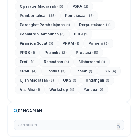
Operator Madrasah
P5RA
(13)
(2)
Pemberitahuan
Pembiasaan
(35)
(2)
Perangkat Pembelajaran
Perpustakaan
(1)
(2)
Pesantren Ramadhan
PHBI
(6)
(1)
Piramida Scout
PKKM
Porseni
(3)
(1)
(3)
PPDB
Pramuka
Prestasi
(1)
(3)
(15)
Profil
Ramadhan
Silaturrahmi
(1)
(5)
(1)
SPMB
Tahfidz
Tasmi'
TKA
(4)
(3)
(1)
(4)
Ujian Madrasah
UKS
Undangan
(6)
(1)
(1)
Visi Misi
Workshop
Yanbua
(1)
(4)
(2)
PENCARIAN