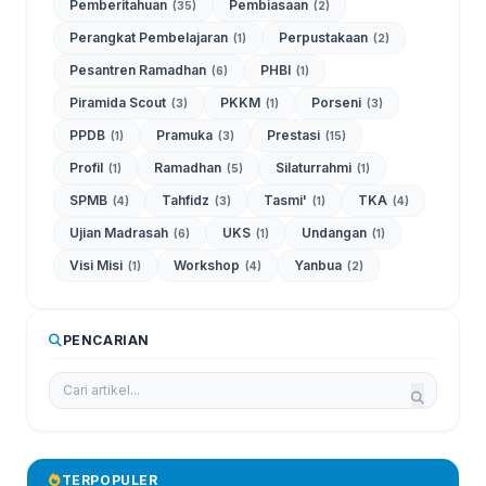
Pemberitahuan
Pembiasaan
(35)
(2)
Perangkat Pembelajaran
Perpustakaan
(1)
(2)
Pesantren Ramadhan
PHBI
(6)
(1)
Piramida Scout
PKKM
Porseni
(3)
(1)
(3)
PPDB
Pramuka
Prestasi
(1)
(3)
(15)
Profil
Ramadhan
Silaturrahmi
(1)
(5)
(1)
SPMB
Tahfidz
Tasmi'
TKA
(4)
(3)
(1)
(4)
Ujian Madrasah
UKS
Undangan
(6)
(1)
(1)
Visi Misi
Workshop
Yanbua
(1)
(4)
(2)
PENCARIAN
TERPOPULER