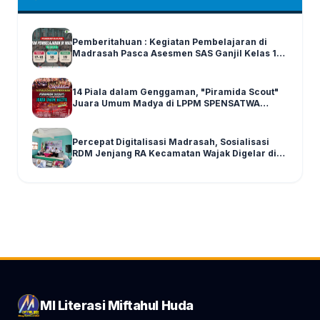
Pemberitahuan : Kegiatan Pembelajaran di
Madrasah Pasca Asesmen SAS Ganjil Kelas 1-6
Tahun Ajaran 2025/2026
14 Piala dalam Genggaman, "Piramida Scout"
Juara Umum Madya di LPPM SPENSATWA
Tingkat Malang Raya
Percepat Digitalisasi Madrasah, Sosialisasi
RDM Jenjang RA Kecamatan Wajak Digelar di
Graha MI Literasi Miftahul Huda
MI Literasi Miftahul Huda