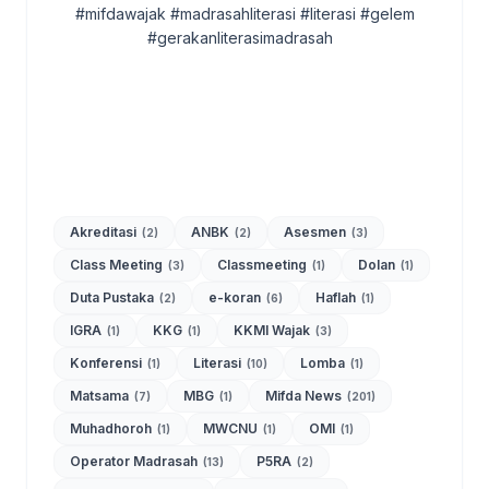
#mifdawajak #madrasahliterasi #literasi #gelem
#gerakanliterasimadrasah
Akreditasi
ANBK
Asesmen
(2)
(2)
(3)
Class Meeting
Classmeeting
Dolan
(3)
(1)
(1)
Duta Pustaka
e-koran
Haflah
(2)
(6)
(1)
IGRA
KKG
KKMI Wajak
(1)
(1)
(3)
Konferensi
Literasi
Lomba
(1)
(10)
(1)
Matsama
MBG
Mifda News
(7)
(1)
(201)
Muhadhoroh
MWCNU
OMI
(1)
(1)
(1)
Operator Madrasah
P5RA
(13)
(2)