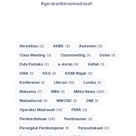
#gerakanliterasimadrasah
Akreditasi
ANBK
Asesmen
(2)
(2)
(3)
Class Meeting
Classmeeting
Dolan
(3)
(1)
(1)
Duta Pustaka
e-koran
Haflah
(2)
(6)
(1)
IGRA
KKG
KKMI Wajak
(1)
(1)
(3)
Konferensi
Literasi
Lomba
(1)
(10)
(1)
Matsama
MBG
Mifda News
(7)
(1)
(201)
Muhadhoroh
MWCNU
OMI
(1)
(1)
(1)
Operator Madrasah
P5RA
(13)
(2)
Pemberitahuan
Pembiasaan
(35)
(2)
Perangkat Pembelajaran
Perpustakaan
(1)
(2)