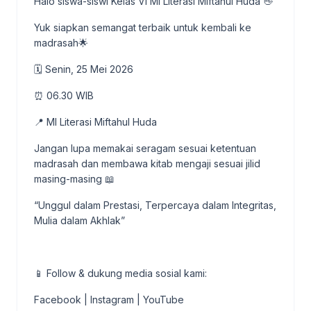
Halo siswa-siswi Kelas VI MI Literasi Miftahul Huda 👋
Yuk siapkan semangat terbaik untuk kembali ke
madrasah🌟
🗓️ Senin, 25 Mei 2026
⏰ 06.30 WIB
📍 MI Literasi Miftahul Huda
Jangan lupa memakai seragam sesuai ketentuan
madrasah dan membawa kitab mengaji sesuai jilid
masing-masing 📖
“Unggul dalam Prestasi, Terpercaya dalam Integritas,
Mulia dalam Akhlak”
📱 Follow & dukung media sosial kami:
Facebook | Instagram | YouTube