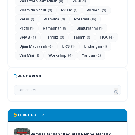
Pesantren Ramadhan
PHBI
(6)
(1)
Piramida Scout
PKKM
Porseni
(3)
(1)
(3)
PPDB
Pramuka
Prestasi
(1)
(3)
(15)
Profil
Ramadhan
Silaturrahmi
(1)
(5)
(1)
SPMB
Tahfidz
Tasmi'
TKA
(4)
(3)
(1)
(4)
Ujian Madrasah
UKS
Undangan
(6)
(1)
(1)
Visi Misi
Workshop
Yanbua
(1)
(4)
(2)
PENCARIAN
TERPOPULER
Pemberitahuan : Kegiatan Pembelajaran di