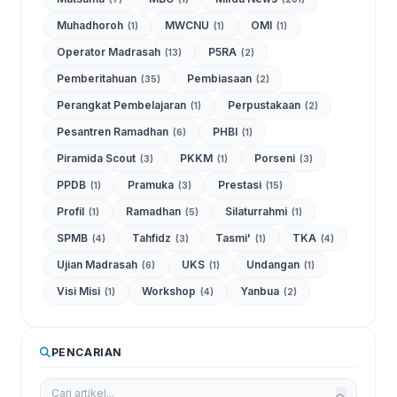
Muhadhoroh
MWCNU
OMI
(1)
(1)
(1)
Operator Madrasah
P5RA
(13)
(2)
Pemberitahuan
Pembiasaan
(35)
(2)
Perangkat Pembelajaran
Perpustakaan
(1)
(2)
Pesantren Ramadhan
PHBI
(6)
(1)
Piramida Scout
PKKM
Porseni
(3)
(1)
(3)
PPDB
Pramuka
Prestasi
(1)
(3)
(15)
Profil
Ramadhan
Silaturrahmi
(1)
(5)
(1)
SPMB
Tahfidz
Tasmi'
TKA
(4)
(3)
(1)
(4)
Ujian Madrasah
UKS
Undangan
(6)
(1)
(1)
Visi Misi
Workshop
Yanbua
(1)
(4)
(2)
PENCARIAN