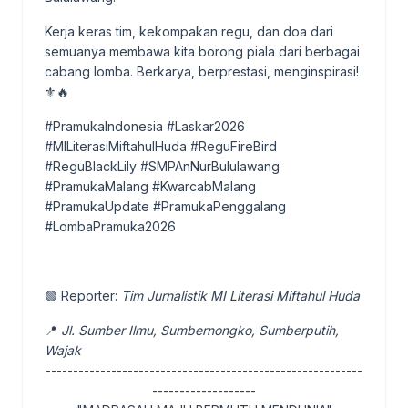
Kerja keras tim, kekompakan regu, dan doa dari
semuanya membawa kita borong piala dari berbagai
cabang lomba. Berkarya, berprestasi, menginspirasi!
⚜️🔥
#PramukaIndonesia #Laskar2026
#MILiterasiMiftahulHuda #ReguFireBird
#ReguBlackLily #SMPAnNurBululawang
#PramukaMalang #KwarcabMalang
#PramukaUpdate #PramukaPenggalang
#LombaPramuka2026
🟢 Reporter:
Tim Jurnalistik MI Literasi Miftahul Huda
📍
Jl. Sumber Ilmu, Sumbernongko, Sumberputih,
Wajak
----------------------------------------------------------
-------------------