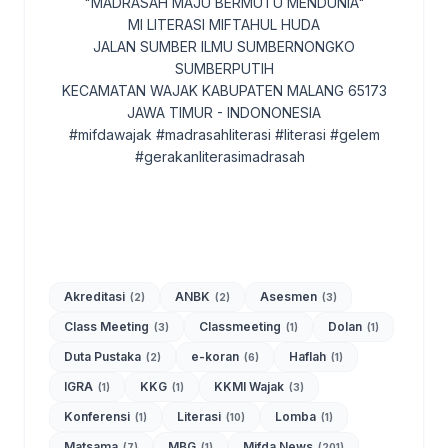
"MADRASAH MAJU BERMUTU MENDUNIA"
MI LITERASI MIFTAHUL HUDA
JALAN SUMBER ILMU SUMBERNONGKO
SUMBERPUTIH
KECAMATAN WAJAK KABUPATEN MALANG 65173
JAWA TIMUR - INDONONESIA
#mifdawajak #madrasahliterasi #literasi #gelem
#gerakanliterasimadrasah
Akreditasi
ANBK
Asesmen
(2)
(2)
(3)
Class Meeting
Classmeeting
Dolan
(3)
(1)
(1)
Duta Pustaka
e-koran
Haflah
(2)
(6)
(1)
IGRA
KKG
KKMI Wajak
(1)
(1)
(3)
Konferensi
Literasi
Lomba
(1)
(10)
(1)
Matsama
MBG
Mifda News
(7)
(1)
(201)