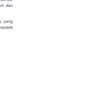
ani dan
n, yang
kepada