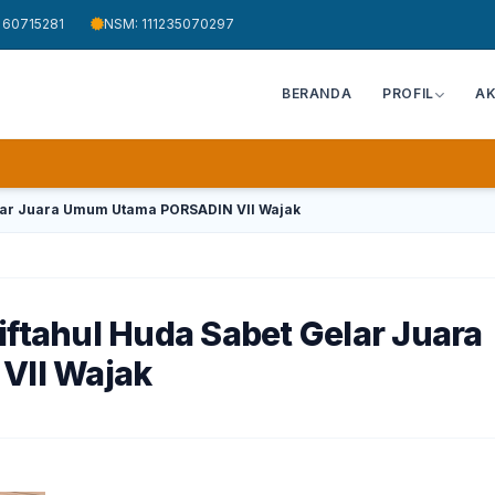
 60715281
NSM: 111235070297
BERANDA
PROFIL
A
elar Juara Umum Utama PORSADIN VII Wajak
iftahul Huda Sabet Gelar Juara
VII Wajak