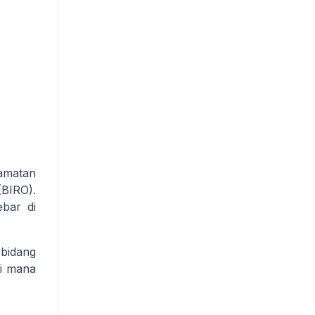
camatan
(BIRO).
ebar di
 bidang
di mana