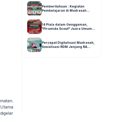
Pemberitahuan : Kegiatan
Pembelajaran di Madrasah
Pasca Asesmen SAS Ganjil Kelas
1-6 Tahun Ajaran 2025/2026
14 Piala dalam Genggaman,
"Piramida Scout" Juara Umum
Madya di LPPM SPENSATWA
Tingkat Malang Raya
Percepat Digitalisasi Madrasah,
Sosialisasi RDM Jenjang RA
Kecamatan Wajak Digelar di
Graha MI Literasi Miftahul Huda
matan.
 Utama
digelar