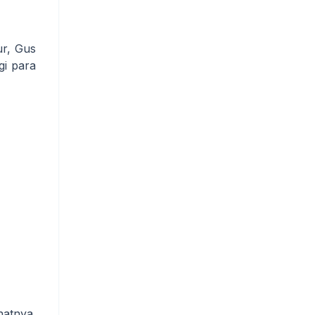
ur, Gus
i para
natnya.