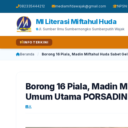
082335444212
mediamifdawajak@gmail.com
NPSN:
MI Literasi Miftahul Huda
Jl. Sumber Ilmu Sumbernongko Sumberputih Wajak
INFO TERKINI
Beranda
/
Borong 16 Piala, Madin Miftahul Huda Sabet G
Borong 16 Piala, Madin M
Umum Utama PORSADIN 