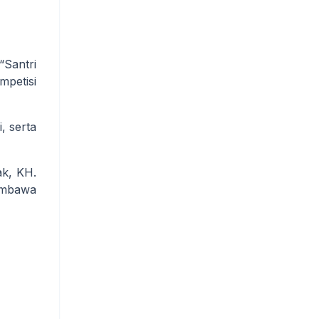
“Santri
mpetisi
, serta
k, KH.
membawa