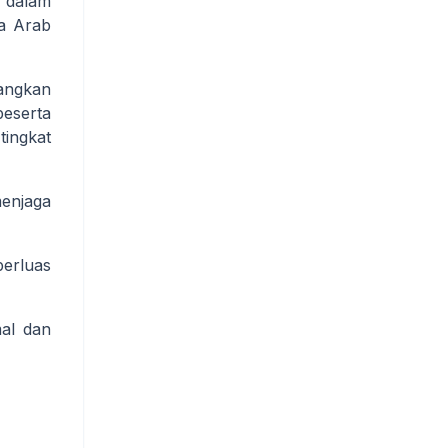
 dalam
a Arab
angkan
eserta
tingkat
enjaga
perluas
mal dan