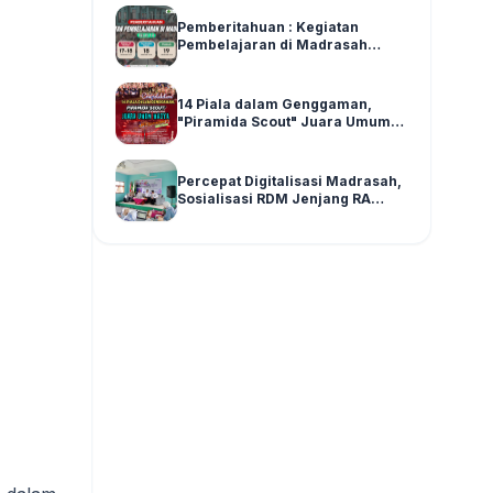
Pemberitahuan : Kegiatan
Pembelajaran di Madrasah
Pasca Asesmen SAS Ganjil Kelas
1-6 Tahun Ajaran 2025/2026
14 Piala dalam Genggaman,
"Piramida Scout" Juara Umum
Madya di LPPM SPENSATWA
Tingkat Malang Raya
Percepat Digitalisasi Madrasah,
Sosialisasi RDM Jenjang RA
Kecamatan Wajak Digelar di
Graha MI Literasi Miftahul Huda