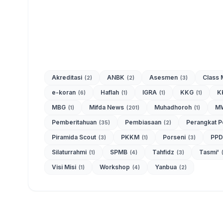
Akreditasi
ANBK
Asesmen
Class 
(2)
(2)
(3)
e-koran
Haflah
IGRA
KKG
K
(6)
(1)
(1)
(1)
MBG
Mifda News
Muhadhoroh
M
(1)
(201)
(1)
Pemberitahuan
Pembiasaan
Perangkat 
(35)
(2)
Piramida Scout
PKKM
Porseni
PP
(3)
(1)
(3)
Silaturrahmi
SPMB
Tahfidz
Tasmi'
(1)
(4)
(3)
Visi Misi
Workshop
Yanbua
(1)
(4)
(2)