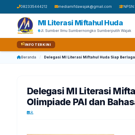
082335444212
mediamifdawajak@gmail.com
NPSN:
MI Literasi Miftahul Huda
Jl. Sumber Ilmu Sumbernongko Sumberputih Wajak
INFO TERKINI
Beranda
/
Delegasi MI Literasi Miftahul Huda Siap Berla
Delegasi MI Literasi Mif
Olimpiade PAI dan Baha