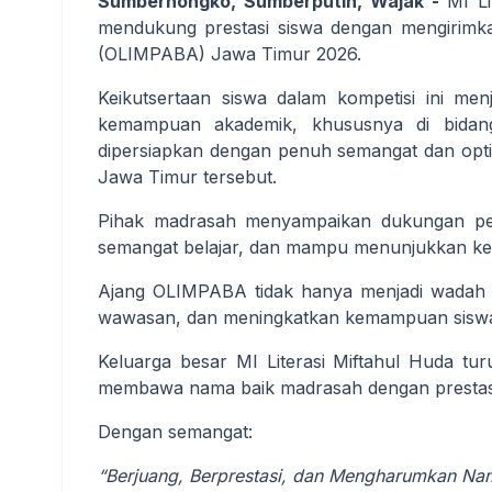
Sumbernongko, Sumberputih, Wajak -
MI L
mendukung prestasi siswa dengan mengirimka
(OLIMPABA) Jawa Timur 2026
.
Keikutsertaan siswa dalam kompetisi ini m
kemampuan akademik, khususnya di bidan
dipersiapkan dengan penuh semangat dan opti
Jawa Timur tersebut.
Pihak madrasah menyampaikan dukungan penu
semangat belajar, dan mampu menunjukkan ke
Ajang OLIMPABA tidak hanya menjadi wadah ko
wawasan, dan meningkatkan kemampuan siswa 
Keluarga besar MI Literasi Miftahul Huda tu
membawa nama baik madrasah dengan presta
Dengan semangat:
“Berjuang, Berprestasi, dan Mengharumkan Na