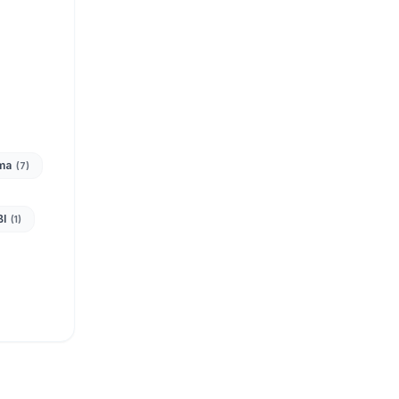
ma
(7)
BI
(1)