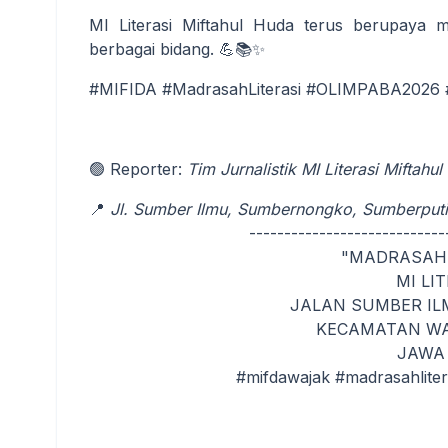
MI Literasi Miftahul Huda terus berupaya m
berbagai bidang. 💪📚✨
#MIFIDA #MadrasahLiterasi #OLIMPABA2026 
🟢 Reporter:
Tim Jurnalistik MI Literasi Miftahu
📍
Jl. Sumber Ilmu, Sumbernongko, Sumberputi
----------------------------
"MADRASAH
MI LI
JALAN SUMBER I
KECAMATAN WA
JAWA 
#mifdawajak #madrasahlitera