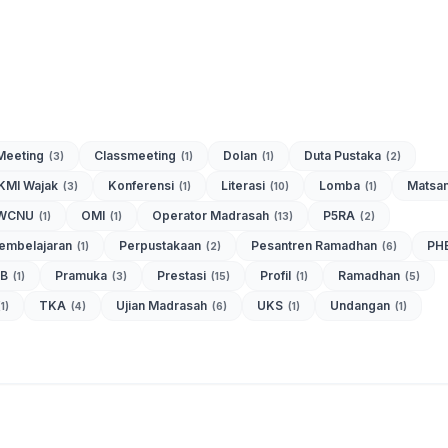
Meeting
Classmeeting
Dolan
Duta Pustaka
(3)
(1)
(1)
(2)
KMI Wajak
Konferensi
Literasi
Lomba
Matsa
(3)
(1)
(10)
(1)
WCNU
OMI
Operator Madrasah
P5RA
(1)
(1)
(13)
(2)
Pembelajaran
Perpustakaan
Pesantren Ramadhan
PH
(1)
(2)
(6)
DB
Pramuka
Prestasi
Profil
Ramadhan
(1)
(3)
(15)
(1)
(5)
TKA
Ujian Madrasah
UKS
Undangan
(1)
(4)
(6)
(1)
(1)