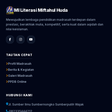
MI Literasi Miftahul Huda
Mewujudkan lembaga pendidikan madrasah terdepan dalam
prestasi, berakhlak mulia, kompetitif, serta kuat dalam aqidah dan
nilai keislaman.
TAUTAN CEPAT
Profil Madrasah
Berita & Kegiatan
Galeri Madrasah
PPDB Online
HUBUNGI KAMI
Jl. Sumber Ilmu Sumbernongko Sumberputih Wajak
082335444212