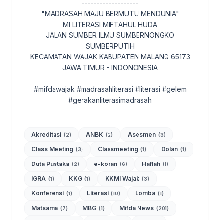
-------------------
"MADRASAH MAJU BERMUTU MENDUNIA"
MI LITERASI MIFTAHUL HUDA
JALAN SUMBER ILMU SUMBERNONGKO
SUMBERPUTIH
KECAMATAN WAJAK KABUPATEN MALANG 65173
JAWA TIMUR - INDONONESIA
#mifdawajak #madrasahliterasi #literasi #gelem
#gerakanliterasimadrasah
Akreditasi
ANBK
Asesmen
(2)
(2)
(3)
Class Meeting
Classmeeting
Dolan
(3)
(1)
(1)
Duta Pustaka
e-koran
Haflah
(2)
(6)
(1)
IGRA
KKG
KKMI Wajak
(1)
(1)
(3)
Konferensi
Literasi
Lomba
(1)
(10)
(1)
Matsama
MBG
Mifda News
(7)
(1)
(201)