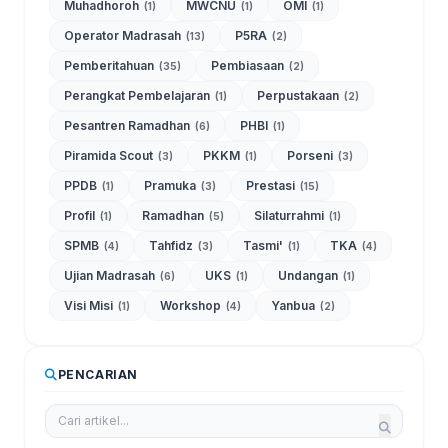
Muhadhoroh
MWCNU
OMI
(1)
(1)
(1)
Operator Madrasah
P5RA
(13)
(2)
Pemberitahuan
Pembiasaan
(35)
(2)
Perangkat Pembelajaran
Perpustakaan
(1)
(2)
Pesantren Ramadhan
PHBI
(6)
(1)
Piramida Scout
PKKM
Porseni
(3)
(1)
(3)
PPDB
Pramuka
Prestasi
(1)
(3)
(15)
Profil
Ramadhan
Silaturrahmi
(1)
(5)
(1)
SPMB
Tahfidz
Tasmi'
TKA
(4)
(3)
(1)
(4)
Ujian Madrasah
UKS
Undangan
(6)
(1)
(1)
Visi Misi
Workshop
Yanbua
(1)
(4)
(2)
PENCARIAN