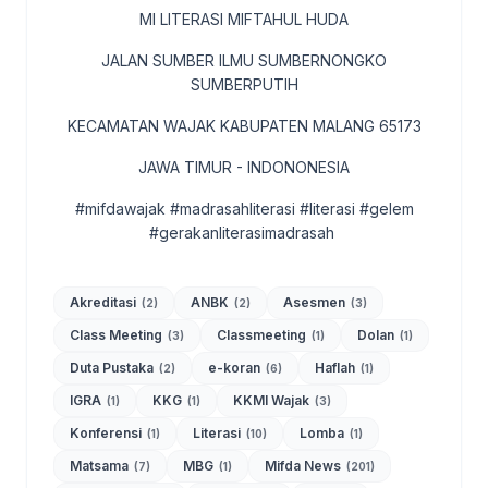
MI LITERASI MIFTAHUL HUDA
JALAN SUMBER ILMU SUMBERNONGKO
SUMBERPUTIH
KECAMATAN WAJAK KABUPATEN MALANG 65173
JAWA TIMUR - INDONONESIA
#mifdawajak #madrasahliterasi #literasi #gelem
#gerakanliterasimadrasah
Akreditasi
ANBK
Asesmen
(2)
(2)
(3)
Class Meeting
Classmeeting
Dolan
(3)
(1)
(1)
Duta Pustaka
e-koran
Haflah
(2)
(6)
(1)
IGRA
KKG
KKMI Wajak
(1)
(1)
(3)
Konferensi
Literasi
Lomba
(1)
(10)
(1)
Matsama
MBG
Mifda News
(7)
(1)
(201)