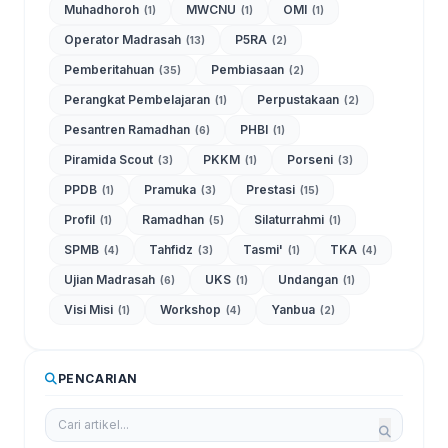
Muhadhoroh
MWCNU
OMI
(1)
(1)
(1)
Operator Madrasah
P5RA
(13)
(2)
Pemberitahuan
Pembiasaan
(35)
(2)
Perangkat Pembelajaran
Perpustakaan
(1)
(2)
Pesantren Ramadhan
PHBI
(6)
(1)
Piramida Scout
PKKM
Porseni
(3)
(1)
(3)
PPDB
Pramuka
Prestasi
(1)
(3)
(15)
Profil
Ramadhan
Silaturrahmi
(1)
(5)
(1)
SPMB
Tahfidz
Tasmi'
TKA
(4)
(3)
(1)
(4)
Ujian Madrasah
UKS
Undangan
(6)
(1)
(1)
Visi Misi
Workshop
Yanbua
(1)
(4)
(2)
PENCARIAN