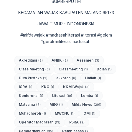
SUMBERPUTIH
KECAMATAN WAJAK KABUPATEN MALANG 65173
JAWA TIMUR - INDONONESIA
#mifdawajak #madrasahliterasi #literasi #gelem
#gerakanliterasimadrasah
Akreditasi
ANBK
Asesmen
(2)
(2)
(3)
Class Meeting
Classmeeting
Dolan
(3)
(1)
(1)
Duta Pustaka
e-koran
Haflah
(2)
(6)
(1)
IGRA
KKG
KKMI Wajak
(1)
(1)
(3)
Konferensi
Literasi
Lomba
(1)
(10)
(1)
Matsama
MBG
Mifda News
(7)
(1)
(201)
Muhadhoroh
MWCNU
OMI
(1)
(1)
(1)
Operator Madrasah
P5RA
(13)
(2)
Pemberitahuan
Pembiasaan
(35)
(2)