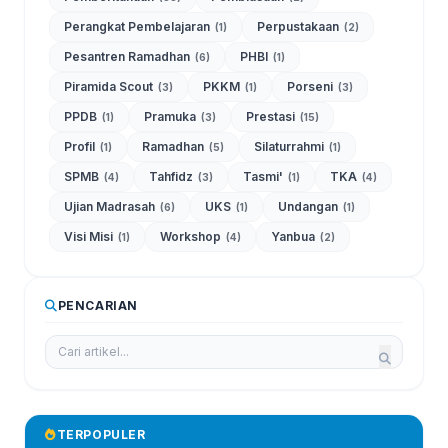
Perangkat Pembelajaran
Perpustakaan
(1)
(2)
Pesantren Ramadhan
PHBI
(6)
(1)
Piramida Scout
PKKM
Porseni
(3)
(1)
(3)
PPDB
Pramuka
Prestasi
(1)
(3)
(15)
Profil
Ramadhan
Silaturrahmi
(1)
(5)
(1)
SPMB
Tahfidz
Tasmi'
TKA
(4)
(3)
(1)
(4)
Ujian Madrasah
UKS
Undangan
(6)
(1)
(1)
Visi Misi
Workshop
Yanbua
(1)
(4)
(2)
PENCARIAN
TERPOPULER