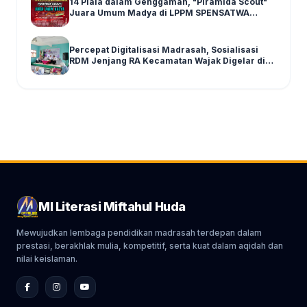
14 Piala dalam Genggaman, "Piramida Scout"
Juara Umum Madya di LPPM SPENSATWA
Tingkat Malang Raya
Percepat Digitalisasi Madrasah, Sosialisasi
RDM Jenjang RA Kecamatan Wajak Digelar di
Graha MI Literasi Miftahul Huda
MI Literasi Miftahul Huda
Mewujudkan lembaga pendidikan madrasah terdepan dalam
prestasi, berakhlak mulia, kompetitif, serta kuat dalam aqidah dan
nilai keislaman.