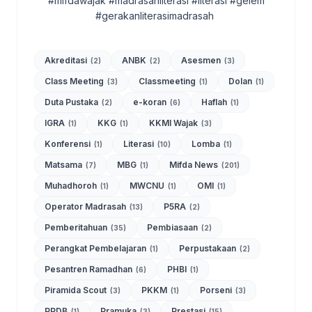
#mifdawajak #madrasahliterasi #literasi #gelem
#gerakanliterasimadrasah
Akreditasi
ANBK
Asesmen
(2)
(2)
(3)
Class Meeting
Classmeeting
Dolan
(3)
(1)
(1)
Duta Pustaka
e-koran
Haflah
(2)
(6)
(1)
IGRA
KKG
KKMI Wajak
(1)
(1)
(3)
Konferensi
Literasi
Lomba
(1)
(10)
(1)
Matsama
MBG
Mifda News
(7)
(1)
(201)
Muhadhoroh
MWCNU
OMI
(1)
(1)
(1)
Operator Madrasah
P5RA
(13)
(2)
Pemberitahuan
Pembiasaan
(35)
(2)
Perangkat Pembelajaran
Perpustakaan
(1)
(2)
Pesantren Ramadhan
PHBI
(6)
(1)
Piramida Scout
PKKM
Porseni
(3)
(1)
(3)
PPDB
Pramuka
Prestasi
(1)
(3)
(15)