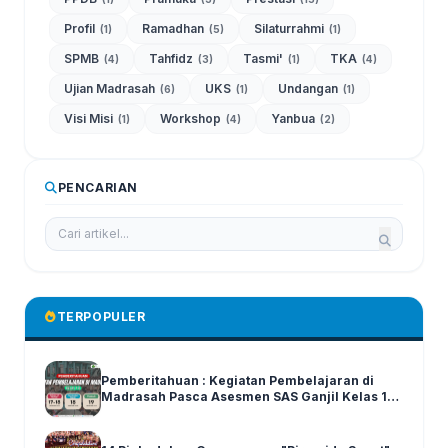
Profil
Ramadhan
Silaturrahmi
(1)
(5)
(1)
SPMB
Tahfidz
Tasmi'
TKA
(4)
(3)
(1)
(4)
Ujian Madrasah
UKS
Undangan
(6)
(1)
(1)
Visi Misi
Workshop
Yanbua
(1)
(4)
(2)
PENCARIAN
TERPOPULER
Pemberitahuan : Kegiatan Pembelajaran di
Madrasah Pasca Asesmen SAS Ganjil Kelas 1-6
Tahun Ajaran 2025/2026