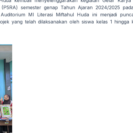
l Huda kembali menyelenggarakan kegiatan Gelar Kary
(P5RA) semester genap Tahun Ajaran 2024/2025 pad
Auditorium MI Literasi Miftahul Huda ini menjadi punc
ojek yang telah dilaksanakan oleh siswa kelas 1 hingga 