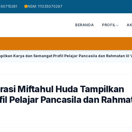
 60715281
NSM: 111235070297
BERANDA
PROFIL
A
pilkan Karya dan Semangat Profil Pelajar Pancasila dan Rahmatan lil 
erasi Miftahul Huda Tampilkan
il Pelajar Pancasila dan Rahma