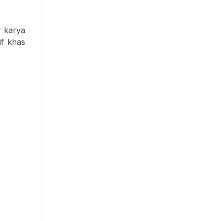
r karya
if khas