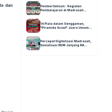
ila
dan
Pemberitahuan : Kegiatan
Pembelajaran di Madrasah
Pasca Asesmen SAS Ganjil Kelas
1-6 Tahun Ajaran 2025/2026
14 Piala dalam Genggaman,
"Piramida Scout" Juara Umum
Madya di LPPM SPENSATWA
Tingkat Malang Raya
Percepat Digitalisasi Madrasah,
Sosialisasi RDM Jenjang RA
Kecamatan Wajak Digelar di
Graha MI Literasi Miftahul Huda