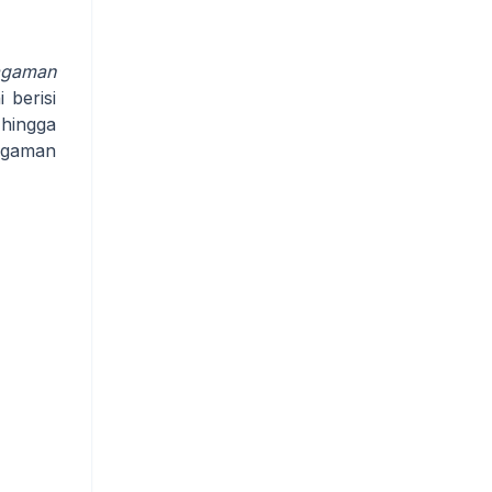
agaman
 berisi
 hingga
ragaman