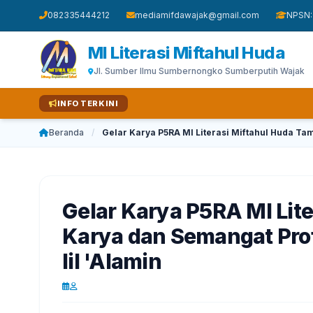
082335444212
mediamifdawajak@gmail.com
NPSN:
MI Literasi Miftahul Huda
Jl. Sumber Ilmu Sumbernongko Sumberputih Wajak
INFO TERKINI
Beranda
/
Gelar Karya P5RA MI Literasi Miftahul Huda Tam
Gelar Karya P5RA MI Lit
Karya dan Semangat Prof
lil 'Alamin