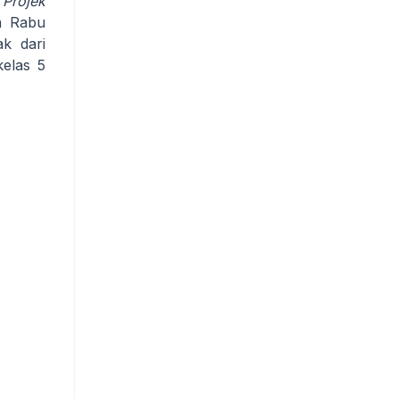
a
Projek
a Rabu
ak dari
kelas 5