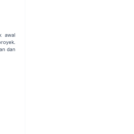
k awal
royek.
kan dan