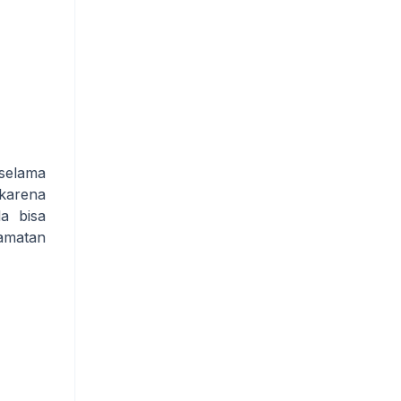
 selama
 karena
la bisa
camatan