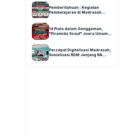
Pemberitahuan : Kegiatan
Pembelajaran di Madrasah
Pasca Asesmen SAS Ganjil Kelas
1-6 Tahun Ajaran 2025/2026
14 Piala dalam Genggaman,
"Piramida Scout" Juara Umum
Madya di LPPM SPENSATWA
Tingkat Malang Raya
Percepat Digitalisasi Madrasah,
Sosialisasi RDM Jenjang RA
Kecamatan Wajak Digelar di
Graha MI Literasi Miftahul Huda