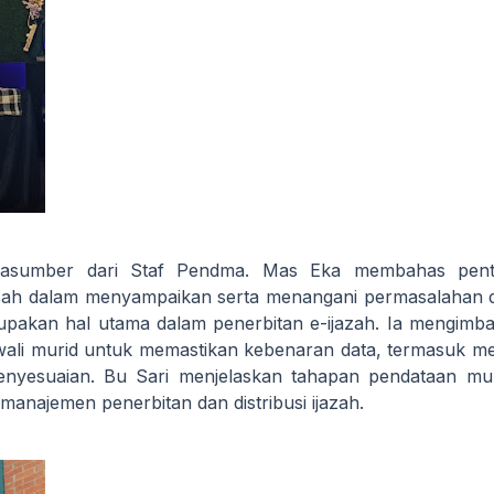
narasumber dari Staf Pendma. Mas Eka membahas pent
asah dalam menyampaikan serta menangani permasalahan d
pakan hal utama dalam penerbitan e-ijazah. Ia mengimb
n wali murid untuk memastikan kebenaran data, termasuk 
enyesuaian. Bu Sari menjelaskan tahapan pendataan mul
manajemen penerbitan dan distribusi ijazah.