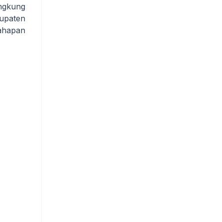
angkung
upaten
tahapan