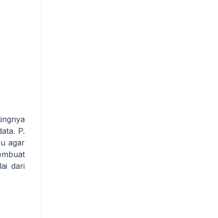
ingnya
ata. P.
au agar
membuat
ai dari