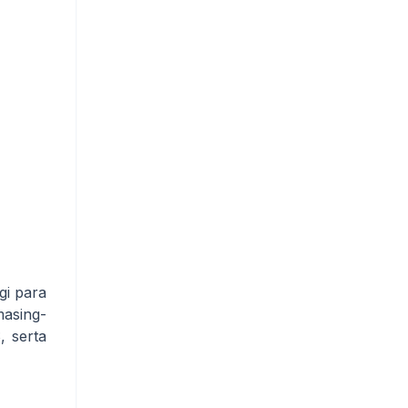
gi para
masing-
, serta