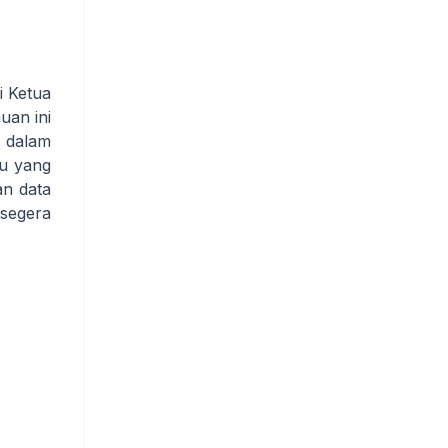
i Ketua
an ini
 dalam
ru yang
an data
segera