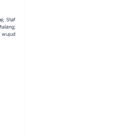
i; Staf
alang;
i wujud