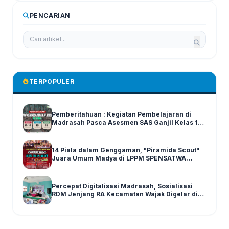
PENCARIAN
TERPOPULER
Pemberitahuan : Kegiatan Pembelajaran di
Madrasah Pasca Asesmen SAS Ganjil Kelas 1-6
Tahun Ajaran 2025/2026
14 Piala dalam Genggaman, "Piramida Scout"
Juara Umum Madya di LPPM SPENSATWA
Tingkat Malang Raya
Percepat Digitalisasi Madrasah, Sosialisasi
RDM Jenjang RA Kecamatan Wajak Digelar di
Graha MI Literasi Miftahul Huda