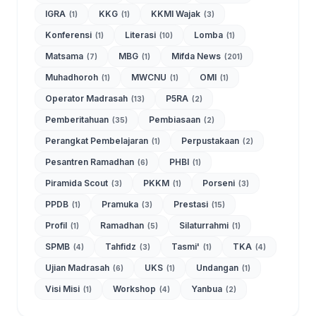
IGRA
KKG
KKMI Wajak
(1)
(1)
(3)
Konferensi
Literasi
Lomba
(1)
(10)
(1)
Matsama
MBG
Mifda News
(7)
(1)
(201)
Muhadhoroh
MWCNU
OMI
(1)
(1)
(1)
Operator Madrasah
P5RA
(13)
(2)
Pemberitahuan
Pembiasaan
(35)
(2)
Perangkat Pembelajaran
Perpustakaan
(1)
(2)
Pesantren Ramadhan
PHBI
(6)
(1)
Piramida Scout
PKKM
Porseni
(3)
(1)
(3)
PPDB
Pramuka
Prestasi
(1)
(3)
(15)
Profil
Ramadhan
Silaturrahmi
(1)
(5)
(1)
SPMB
Tahfidz
Tasmi'
TKA
(4)
(3)
(1)
(4)
Ujian Madrasah
UKS
Undangan
(6)
(1)
(1)
Visi Misi
Workshop
Yanbua
(1)
(4)
(2)