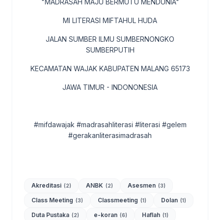
"MADRASAH MAJU BERMUTU MENDUNIA"
MI LITERASI MIFTAHUL HUDA
JALAN SUMBER ILMU SUMBERNONGKO
SUMBERPUTIH
KECAMATAN WAJAK KABUPATEN MALANG 65173
JAWA TIMUR - INDONONESIA
#mifdawajak #madrasahliterasi #literasi #gelem
#gerakanliterasimadrasah
Akreditasi
ANBK
Asesmen
(2)
(2)
(3)
Class Meeting
Classmeeting
Dolan
(3)
(1)
(1)
Duta Pustaka
e-koran
Haflah
(2)
(6)
(1)