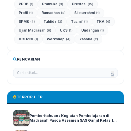
PPDB
Pramuka
Prestasi
(1)
(3)
(15)
Profil
Ramadhan
Silaturrahmi
(1)
(5)
(1)
SPMB
Tahfidz
Tasmi'
TKA
(4)
(3)
(1)
(4)
Ujian Madrasah
UKS
Undangan
(6)
(1)
(1)
Visi Misi
Workshop
Yanbua
(1)
(4)
(2)
PENCARIAN
TERPOPULER
Pemberitahuan : Kegiatan Pembelajaran di
Madrasah Pasca Asesmen SAS Ganjil Kelas 1-6
Tahun Ajaran 2025/2026