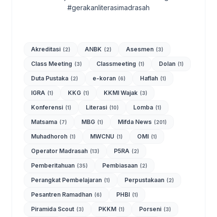
#gerakanliterasimadrasah
Akreditasi
ANBK
Asesmen
(2)
(2)
(3)
Class Meeting
Classmeeting
Dolan
(3)
(1)
(1)
Duta Pustaka
e-koran
Haflah
(2)
(6)
(1)
IGRA
KKG
KKMI Wajak
(1)
(1)
(3)
Konferensi
Literasi
Lomba
(1)
(10)
(1)
Matsama
MBG
Mifda News
(7)
(1)
(201)
Muhadhoroh
MWCNU
OMI
(1)
(1)
(1)
Operator Madrasah
P5RA
(13)
(2)
Pemberitahuan
Pembiasaan
(35)
(2)
Perangkat Pembelajaran
Perpustakaan
(1)
(2)
Pesantren Ramadhan
PHBI
(6)
(1)
Piramida Scout
PKKM
Porseni
(3)
(1)
(3)