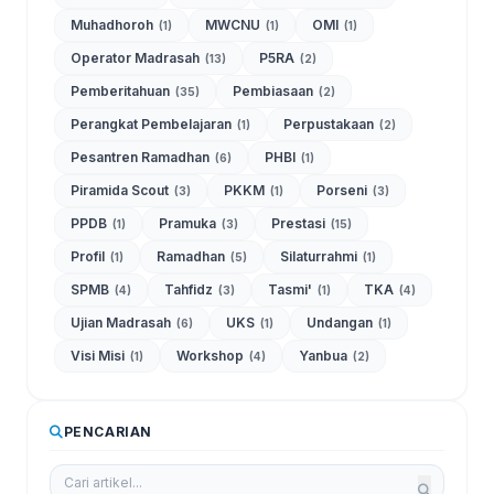
Muhadhoroh
MWCNU
OMI
(1)
(1)
(1)
Operator Madrasah
P5RA
(13)
(2)
Pemberitahuan
Pembiasaan
(35)
(2)
Perangkat Pembelajaran
Perpustakaan
(1)
(2)
Pesantren Ramadhan
PHBI
(6)
(1)
Piramida Scout
PKKM
Porseni
(3)
(1)
(3)
PPDB
Pramuka
Prestasi
(1)
(3)
(15)
Profil
Ramadhan
Silaturrahmi
(1)
(5)
(1)
SPMB
Tahfidz
Tasmi'
TKA
(4)
(3)
(1)
(4)
Ujian Madrasah
UKS
Undangan
(6)
(1)
(1)
Visi Misi
Workshop
Yanbua
(1)
(4)
(2)
PENCARIAN