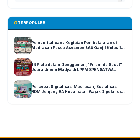
TERPOPULER
Pemberitahuan : Kegiatan Pembelajaran di
Madrasah Pasca Asesmen SAS Ganjil Kelas 1-6
Tahun Ajaran 2025/2026
14 Piala dalam Genggaman, "Piramida Scout"
Juara Umum Madya di LPPM SPENSATWA
Tingkat Malang Raya
Percepat Digitalisasi Madrasah, Sosialisasi
RDM Jenjang RA Kecamatan Wajak Digelar di
Graha MI Literasi Miftahul Huda