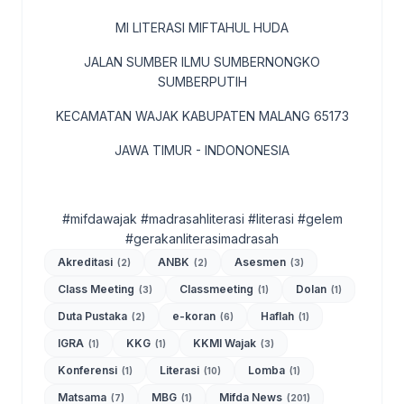
MI LITERASI MIFTAHUL HUDA
JALAN SUMBER ILMU SUMBERNONGKO
SUMBERPUTIH
KECAMATAN WAJAK KABUPATEN MALANG 65173
JAWA TIMUR - INDONONESIA
#mifdawajak #madrasahliterasi #literasi #gelem
#gerakanliterasimadrasah
Akreditasi
ANBK
Asesmen
(2)
(2)
(3)
Class Meeting
Classmeeting
Dolan
(3)
(1)
(1)
Duta Pustaka
e-koran
Haflah
(2)
(6)
(1)
IGRA
KKG
KKMI Wajak
(1)
(1)
(3)
Konferensi
Literasi
Lomba
(1)
(10)
(1)
Matsama
MBG
Mifda News
(7)
(1)
(201)