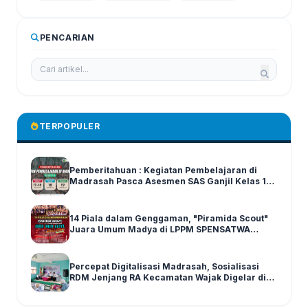
PENCARIAN
TERPOPULER
Pemberitahuan : Kegiatan Pembelajaran di
Madrasah Pasca Asesmen SAS Ganjil Kelas 1-6
Tahun Ajaran 2025/2026
14 Piala dalam Genggaman, "Piramida Scout"
Juara Umum Madya di LPPM SPENSATWA
Tingkat Malang Raya
Percepat Digitalisasi Madrasah, Sosialisasi
RDM Jenjang RA Kecamatan Wajak Digelar di
Graha MI Literasi Miftahul Huda