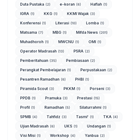
Duta Pustaka
e-koran
Haflah
(2)
(6)
(1)
IGRA
KKG
KKMI Wajak
(1)
(1)
(3)
Konferensi
Literasi
Lomba
(1)
(10)
(1)
Matsama
MBG
Mifda News
(7)
(1)
(201)
Muhadhoroh
MWCNU
OMI
(1)
(1)
(1)
Operator Madrasah
P5RA
(13)
(2)
Pemberitahuan
Pembiasaan
(35)
(2)
Perangkat Pembelajaran
Perpustakaan
(1)
(2)
Pesantren Ramadhan
PHBI
(6)
(1)
Piramida Scout
PKKM
Porseni
(3)
(1)
(3)
PPDB
Pramuka
Prestasi
(1)
(3)
(15)
Profil
Ramadhan
Silaturrahmi
(1)
(5)
(1)
SPMB
Tahfidz
Tasmi'
TKA
(4)
(3)
(1)
(4)
Ujian Madrasah
UKS
Undangan
(6)
(1)
(1)
Visi Misi
Workshop
Yanbua
(1)
(4)
(2)